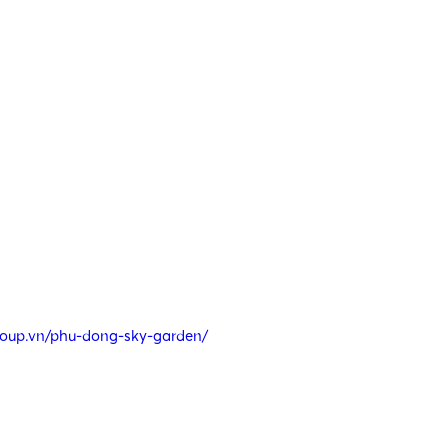
•
roup.vn/phu-dong-sky-garden/