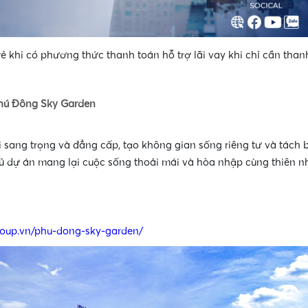
•
 khi có phương thức thanh toán hỗ trợ lãi vay khi chỉ cần than
hú Đông Sky Garden
 sang trọng và đẳng cấp, tạo không gian sống riêng tư và tách b
ủ dự án mang lại cuộc sống thoải mái và hòa nhập cùng thiên nh
•
•
roup.vn/phu-dong-sky-garden/
•