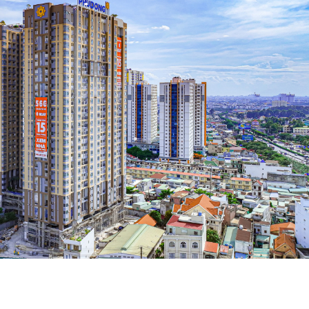
•
•
•