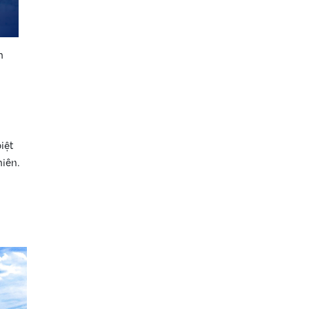
h
iệt
iên.
•
•