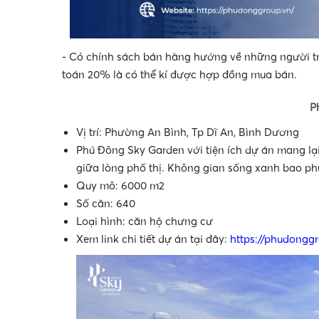
- Có chính sách bán hàng hướng về những người trẻ
toán 20% là có thể kí được hợp đồng mua bán.
P
Vị trí: Phường An Bình, Tp Dĩ An, Bình Dương
Phú Đông Sky Garden với tiện ích dự án mang lại
giữa lòng phố thị. Không gian sống xanh bao ph
Quy mô: 6000 m2
Số căn: 640
Loại hình: căn hộ chưng cư
Xem link chi tiết dự án tại đây:
https://phudongg
•