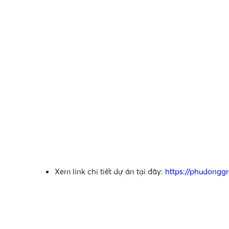
•
Xem link chi tiết dự án tại đây:
https://phudongg