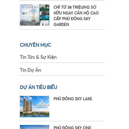
CHỈ TỪ 38 TRIỆU/M2 SỞ
HỮU NGAY CĂN HỘ CAO
CẤP PHÚ ĐÔNG SKY
GARDEN
CHUYÊN MỤC
•
Tin Tức & Sự Kiện
Tin Dự Án
DỰ ÁN TIÊU BIỂU
PHÚ ĐÔNG SKY LAKE
PHÚ ĐÔNG SKY ONE