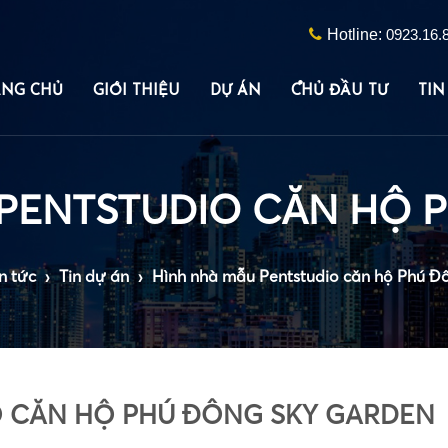
•
Hotline:
0923.16.
ANG CHỦ
GIỚI THIỆU
DỰ ÁN
CHỦ ĐẦU TƯ
TIN
•
n tức
›
Tin dự án
›
Hình nhà mẫu Pentstudio căn hộ Phú Đ
O CĂN HỘ PHÚ ĐÔNG SKY GARDEN