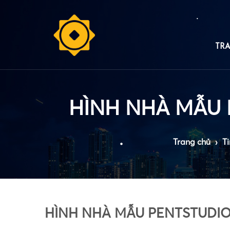
•
•
TR
•
Trang chủ
›
Ti
•
HÌNH NHÀ MẪU PENTSTUDI