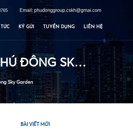
8765
Email: phudonggroup.cskh@gmai.com
 TỨC
KÝ GỬI
TUYỂN DỤNG
LIÊN HỆ
HÌNH NHÀ MẪU PENTSTUDIO CĂN HỘ PHÚ ĐÔNG SKY GARDEN
ông Sky Garden
BÀI VIẾT MỚI
•