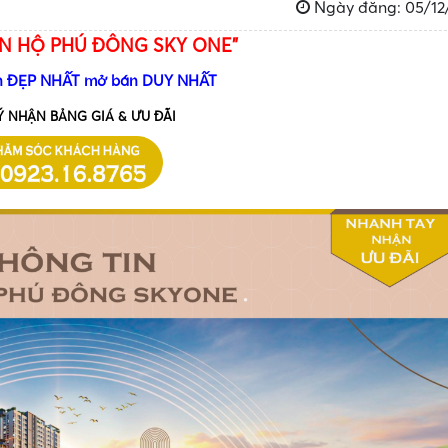
Ngày đăng: 05/12
N HỘ PHÚ ĐÔNG SKY ONE”
ăn ĐẸP NHẤT mở bán DUY NHẤT
Ý NHẬN BẢNG GIÁ & ƯU ĐÃI
•
•