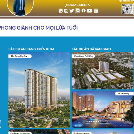
PHONG GIÀNH CHO MỌI LỨA TUỔI
•
•