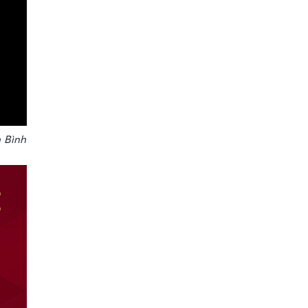
 Bình
•