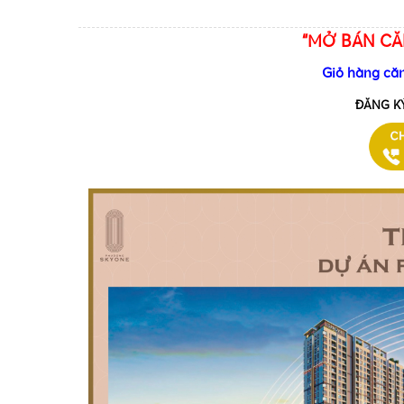
“MỞ BÁN CĂ
Giỏ hàng c
ĐĂNG K
•
•