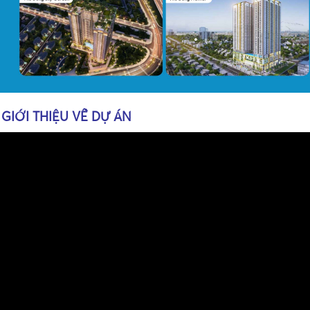
•
 GIỚI THIỆU VỀ DỰ ÁN
•