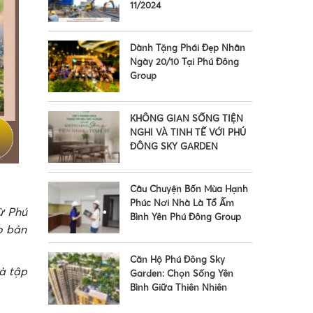
11/2024
Dành Tặng Phái Đẹp Nhân
Ngày 20/10 Tại Phú Đông
Group
KHÔNG GIAN SỐNG TIỆN
NGHI VÀ TINH TẾ VỚI PHÚ
ĐÔNG SKY GARDEN
Câu Chuyện Bốn Mùa Hạnh
Phúc Nơi Nhà Là Tổ Ấm
ừ Phú
Bình Yên Phú Đông Group
o bản
•
Căn Hộ Phú Đông Sky
à tập
Garden: Chọn Sống Yên
Bình Giữa Thiên Nhiên