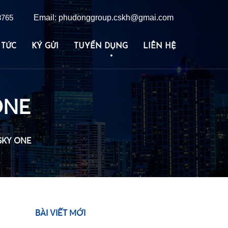
8765
Email: phudonggroup.cskh@gmai.com
 TỨC
KÝ GỬI
TUYỂN DỤNG
LIÊN HỆ
ONE
•
SKY ONE
•
BÀI VIẾT MỚI