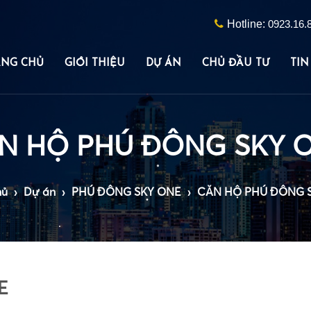
Hotline:
0923.16.
ANG CHỦ
GIỚI THIỆU
DỰ ÁN
CHỦ ĐẦU TƯ
TIN
N HỘ PHÚ ĐÔNG SKY 
hủ
›
Dự án
›
PHÚ ĐÔNG SKY ONE
›
CĂN HỘ PHÚ ĐÔNG 
•
•
•
E