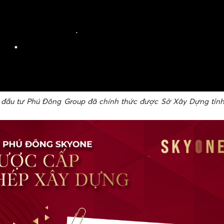
•
•
đầu tư Phú Đông Group đã chính thức được Sở Xây Dựng tỉnh
•