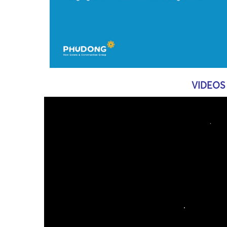
•
•
VIDEOS
•