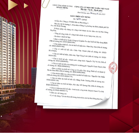
•
•
•