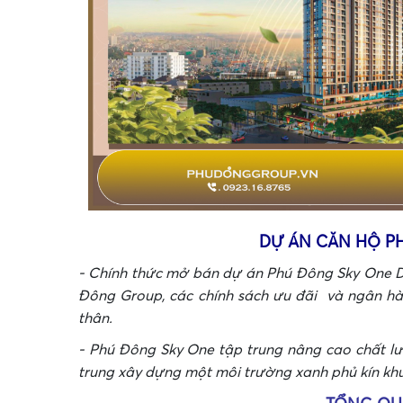
•
DỰ ÁN CĂN HỘ P
- Chính thức mở bán dự án Phú Đông Sky One D
•
Đông Group, các chính sách ưu đãi và ngân h
thân.
- Phú Đông Sky One tập trung nâng cao chất lượ
trung xây dựng một môi trường xanh phủ kín kh