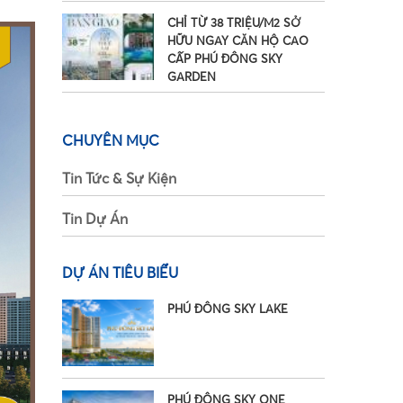
CHỈ TỪ 38 TRIỆU/M2 SỞ
HỮU NGAY CĂN HỘ CAO
CẤP PHÚ ĐÔNG SKY
GARDEN
CHUYÊN MỤC
Tin Tức & Sự Kiện
Tin Dự Án
•
DỰ ÁN TIÊU BIỂU
PHÚ ĐÔNG SKY LAKE
PHÚ ĐÔNG SKY ONE