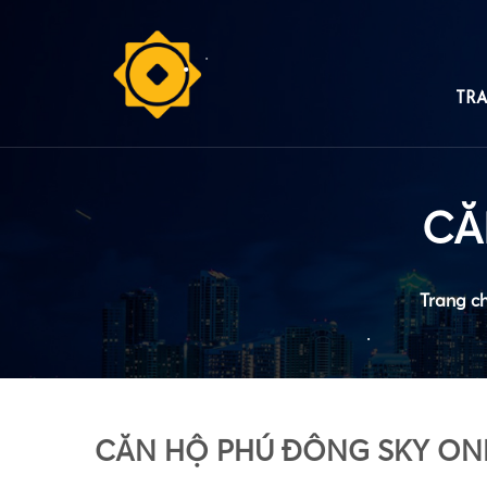
TR
•
•
CĂ
Trang c
•
CĂN HỘ PHÚ ĐÔNG SKY ON