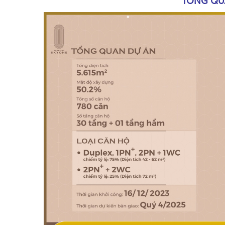
TỔNG QU
•