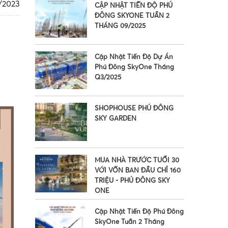
/2023
CẬP NHẬT TIẾN ĐỘ PHÚ
ĐÔNG SKYONE TUẦN 2
THÁNG 09/2025
Cập Nhật Tiến Độ Dự Án
Phú Đông SkyOne Tháng
Q3/2025
SHOPHOUSE PHÚ ĐÔNG
SKY GARDEN
MUA NHÀ TRƯỚC TUỔI 30
VỚI VỐN BAN ĐẦU CHỈ 160
TRIỆU - PHÚ ĐÔNG SKY
ONE
Cập Nhật Tiến Độ Phú Đông
•
SkyOne Tuần 2 Tháng