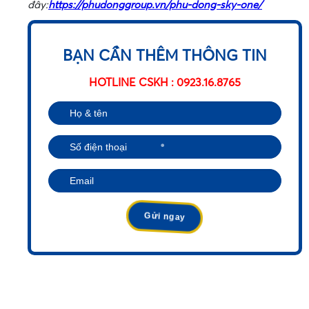
đây:
https://phudonggroup.vn/phu-dong-sky-one/
BẠN CẦN THÊM THÔNG TIN
HOTLINE CSKH : 0923.16.8765
•
•