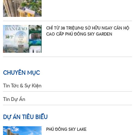
•
•
•
CHỈ TỪ 38 TRIỆU/M2 SỞ HỮU NGAY CĂN HỘ
CAO CẤP PHÚ ĐÔNG SKY GARDEN
•
CHUYÊN MỤC
Tin Tức & Sự Kiện
•
Tin Dự Án
DỰ ÁN TIÊU BIỂU
PHÚ ĐÔNG SKY LAKE