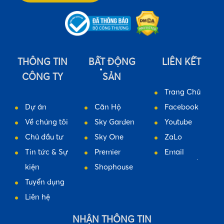
THÔNG TIN
BẤT ĐỘNG
LIÊN KẾT
•
CÔNG TY
SẢN
Trang Chủ
Dự án
Căn Hộ
Facebook
Về chúng tôi
Sky Garden
Youtube
Chủ đầu tư
Sky One
ZaLo
Tin tức & Sự
Premier
Email
•
kiện
Shophouse
•
Tuyển dụng
Liên hệ
NHẬN THÔNG TIN