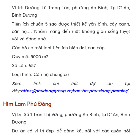
Vị trí: Đường Lê Trọng Tấn, phường An Bình, Tp Dĩ An,
Bình Dương
•
Tiện ích chuẩn 5 sao được thiết kế yên bình, cây xanh,
căn hộ,… Nhằm mang đến một không gian sống tuyệt
vời và đáng nhớ.
•
Căn hộ có một loạt tiện ích hiện đại, cao cấp
Quy mô: 5000 m2
•
Số căn: 657
Loại hình: Căn hộ chung cư
Xem link chi tiết dự án tại
đây:
https://phudonggroup.vn/can-ho-phu-dong-premier/
Him Lam Phú Đông
•
Vị trí: Số 1 Trần Thị Vững, phường An Bình, Tp Dĩ An, Bình
Dương
Dự án có vị trí đẹp, dễ dàng kết nối với các quận nội