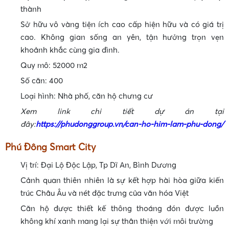
•
thành
Sở hữu vô vàng tiện ích cao cấp hiện hữu và có giá trị
cao. Không gian sống an yên, tận hưởng trọn vẹn
khoảnh khắc cùng gia đình.
Quy mô: 52000 m2
Số căn: 400
Loại hình: Nhà phố, căn hộ chưng cư
•
Xem link chi tiết dự án tại
đây:
https://phudonggroup.vn/can-ho-him-lam-phu-dong/
•
Phú Đông Smart City
Vị trí: Đại Lộ Độc Lập, Tp Dĩ An, Bình Dương
Cảnh quan thiên nhiên là sự kết hợp hài hòa giữa kiến
trúc Châu Âu và nét đặc trưng của văn hóa Việt
Căn hộ được thiết kế thông thoáng đón được luồn
không khí xanh mang lại sự thân thiện với môi trường