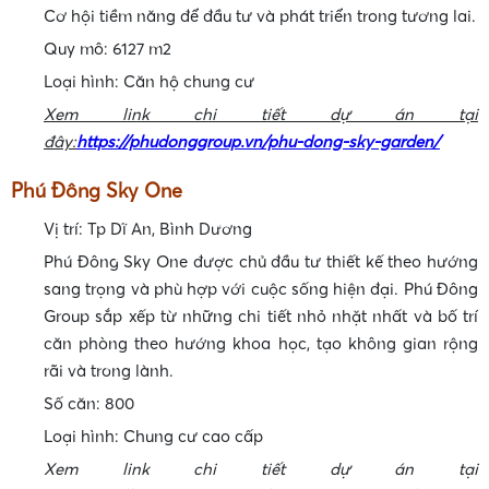
Cơ hội tiềm năng để đầu tư và phát triển trong tương lai.
Quy mô: 6127 m2
Loại hình: Căn hộ chung cư
Xem link chi tiết dự án tại
đây:
https://phudonggroup.vn/phu-dong-sky-garden/
Phú Đông Sky One
Vị trí: Tp Dĩ An, Bình Dương
Phú Đông Sky One được chủ đầu tư thiết kế theo hướng
•
sang trọng và phù hợp với cuộc sống hiện đại. Phú Đông
•
Group sắp xếp từ những chi tiết nhỏ nhặt nhất và bố trí
căn phòng theo hướng khoa học, tạo không gian rộng
rãi và trong lành.
•
Số căn: 800
Loại hình: Chung cư cao cấp
Xem link chi tiết dự án tại