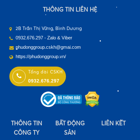
•
THÔNG TIN LIÊN HỆ
•
•
2B Trần Thị Vững, Bình Dương
0932.676.297 - Zalo & Viber
•
•
phudonggroup.cskh@gmai.com
•
https://phudonggroup.vn/
Tổng đài CSKH
0932.676.297
•
THÔNG TIN
BẤT ĐỘNG
LIÊN KẾT
CÔNG TY
SẢN