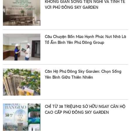
KHÔNG GIAN SỐNG TIỆN NGHI VÀ TINH TẾ
VỚI PHÚ ĐÔNG SKY GARDEN
•
Câu Chuyện Bốn Mùa Hạnh Phúc Nơi Nhà Là
Tổ Ấm Bình Yên Phú Đông Group
Căn Hộ Phú Đông Sky Garden: Chọn Sống
Yên Bình Giữa Thiên Nhiên
•
CHỈ TỪ 38 TRIỆU/M2 SỞ HỮU NGAY CĂN HỘ
CAO CẤP PHÚ ĐÔNG SKY GARDEN