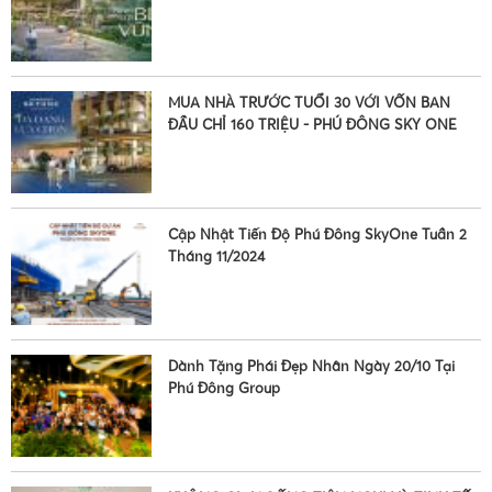
MUA NHÀ TRƯỚC TUỔI 30 VỚI VỐN BAN
ĐẦU CHỈ 160 TRIỆU - PHÚ ĐÔNG SKY ONE
•
•
Cập Nhật Tiến Độ Phú Đông SkyOne Tuần 2
Tháng 11/2024
•
Dành Tặng Phái Đẹp Nhân Ngày 20/10 Tại
Phú Đông Group