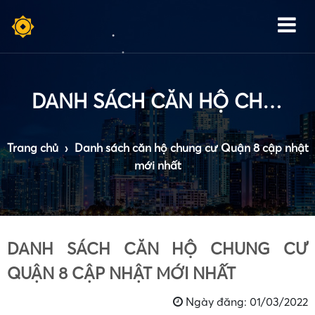
•
•
DANH SÁCH CĂN HỘ CHUNG CƯ QUẬN 8 CẬP NHẬT MỚI NHẤT
•
Trang chủ
›
Danh sách căn hộ chung cư Quận 8 cập nhật
mới nhất
•
DANH SÁCH CĂN HỘ CHUNG CƯ
QUẬN 8 CẬP NHẬT MỚI NHẤT
Ngày đăng: 01/03/2022