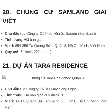
20. CHUNG CƯ SAMLAND GIAI
VIỆT
Chủ đầu tư:
Công ty Cổ Phần Địa ốc Sacom (SamLand)
Tình trạng
: Đã bàn giao
•
Vị trí:
854-856 Tạ Quang Bửu, Quận 8, Hồ Chí Minh, Việt Nam
Quy mô:
6 block, 222 căn hộ
21. DỰ ÁN TARA RESIDENCE
Chủ đầu tư:
Công ty TNHH May Song Ngọc
•
Tình trạng
: Đã bàn giao quý III/2018
Vị trí:
1A Tạ Quang Bửu, Phường 6, Quận 8, Hồ Chí Minh, Việt
Nam