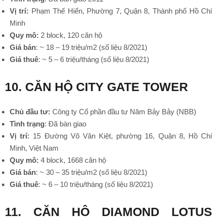
Vị trí:
Phạm Thế Hiển, Phường 7, Quận 8, Thành phố Hồ Chí
Minh
Quy mô:
2 block, 120 căn hộ
Giá bán
: ~ 18 – 19 triệu/m2 (số liệu 8/2021)
Giá thuê
: ~ 5 – 6 triệu/tháng (số liệu 8/2021)
10. CĂN HỘ CITY GATE TOWER
Chủ đầu tư:
Công ty Cổ phần đầu tư Năm Bảy Bảy (NBB)
Tình trạng
: Đã bàn giao
Vị trí:
15 Đường Võ Văn Kiệt, phường 16, Quận 8, Hồ Chí
Minh, Việt Nam
Quy mô:
4 block, 1668 căn hộ
Giá bán
: ~ 30 – 35 triệu/m2 (số liệu 8/2021)
Giá thuê
: ~ 6 – 10 triệu/tháng (số liệu 8/2021)
•
11. CĂN HỘ DIAMOND LOTUS