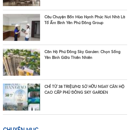
Câu Chuyện Bốn Mùa Hạnh Phúc Nơi Nhà Là
Tổ Ấm Bình Yên Phú Đông Group
Căn Hộ Phú Đông Sky Garden: Chọn Sống
Yên Bình Giữa Thiên Nhiên
•
CHỈ TỪ 38 TRIỆU/M2 SỞ HỮU NGAY CĂN HỘ
CAO CẤP PHÚ ĐÔNG SKY GARDEN
•
CHUYÊN MỤC