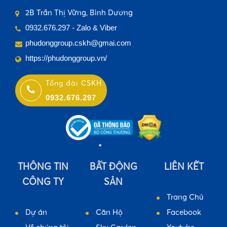
2B Trần Thị Vững, Bình Dương
0932.676.297 - Zalo & Viber
phudonggroup.cskh@gmai.com
https://phudonggroup.vn/
Tổng đài CSKH
0932.676.297
•
THÔNG TIN
BẤT ĐỘNG
LIÊN KẾT
CÔNG TY
SẢN
Trang Chủ
Dự án
Căn Hộ
Facebook