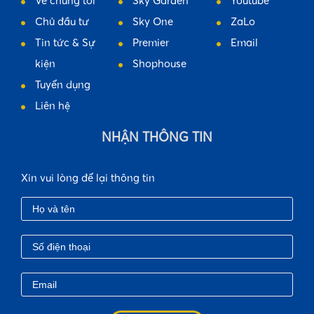
Về chúng tôi
Sky Garden
Youtube
Chủ đầu tư
Sky One
ZaLo
Tin tức & Sự
Premier
Email
kiện
Shophouse
Tuyển dụng
Liên hệ
NHẬN THÔNG TIN
Xin vui lòng để lại thông tin