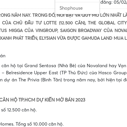
Ngày đăng: 05/02
Shophouse
RONG NĂM NAY. TRONG ĐÓ, NỔI BẬT VÀ QUY MÔ LỚN NHẤT L
CỦA CHỦ ĐẦU TƯ LOTTE (12.500 CĂN), THE GLOBAL CIT
OTUS MIGGA CỦA VINGROUP, SAIGON BROADWAY CỦA NOVA
XANH PHÁT TRIỂN, ELYSIAN VỪA ĐƯỢC GAMUDA LAND MUA L
•
ác căn hộ tại Grand Sentosa (Nhà Bè) của Novaland hay Vạn
•
s – Belresidence Upper East (TP Thủ Đức) của Hasco Group
dự án The Privia (Bình Tân) trong năm nay, bởi hiện tại đ
CĂN HỘ TP.HCM DỰ KIẾN MỞ BÁN 2023
 số 12.500 căn hộ.
 Homes. Tổng số 10.000 căn hộ.