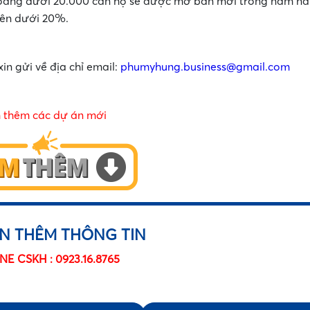
hoảng dưới 20.000 căn hộ sẽ được mở bán mới trong năm nay
trên dưới 20%.
•
in gửi về địa chỉ email:
phumyhung.business@gmail.com
 thêm các dự án mới
•
N THÊM THÔNG TIN
NE CSKH : 0923.16.8765
 thoại
*
Email
•