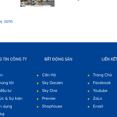
y 20/10
 TIN CÔNG TY
BẤT ĐỘNG SẢN
LIÊN KẾ
án
Căn Hộ
Trang Chủ
húng tôi
Sky Garden
Facebook
đầu tư
Sky One
Youtube
tức & Sự kiện
Premier
ZaLo
n dụng
Shophouse
Email
 hệ