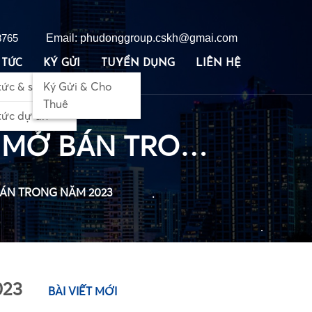
8765
Email: phudonggroup.cskh@gmai.com
 TỨC
KÝ GỬI
TUYỂN DỤNG
LIÊN HỆ
tức & sự kiện
Ký Gửi & Cho
Thuê
•
 tức dự án
•
LOẠT DỰ ÁN CĂN HỘ TP. HCM DỰ KIẾN MỞ BÁN TRONG NĂM 2023
BÁN TRONG NĂM 2023
•
•
023
BÀI VIẾT MỚI