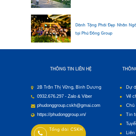
•
Dành Tặng Phái Đẹp Nhân Ngà
tại Phú Đông Group
•
THÔNG TIN LIÊN HỆ
THÔNG
2B Trần Thị Vững, Bình Dương
Dự 
•
Về c
0932.676.297 - Zalo & Viber
Chủ 
phudonggroup.cskh@gmai.com
Tin 
https://phudonggroup.vn/
Tuyể
Tổng đài CSKH
Liên