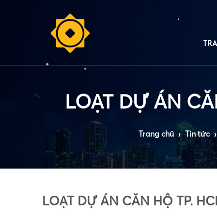
TR
•
•
•
Trang chủ
›
Tin tức
›
•
LOẠT DỰ ÁN CĂN HỘ TP. H