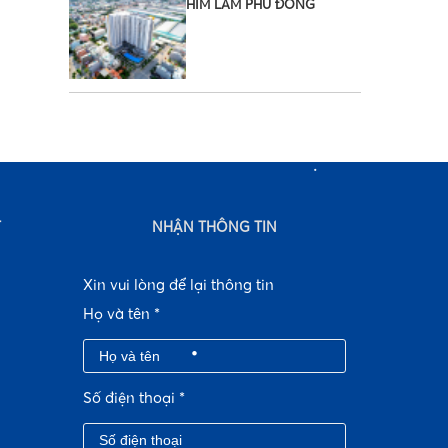
HIM LAM PHÚ ĐÔNG
•
•
T
NHẬN THÔNG TIN
Xin vui lòng để lại thông tin
Họ và tên
*
•
Số điện thoại
*