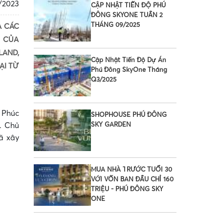
/2023
CẬP NHẬT TIẾN ĐỘ PHÚ
ĐÔNG SKYONE TUẦN 2
THÁNG 09/2025
À CÁC
Y CỦA
LAND,
Cập Nhật Tiến Độ Dự Án
ẠI TỪ
Phú Đông SkyOne Tháng
Q3/2025
 Phúc
SHOPHOUSE PHÚ ĐÔNG
. Chủ
SKY GARDEN
ã xây
MUA NHÀ TRƯỚC TUỔI 30
VỚI VỐN BAN ĐẦU CHỈ 160
TRIỆU - PHÚ ĐÔNG SKY
•
ONE