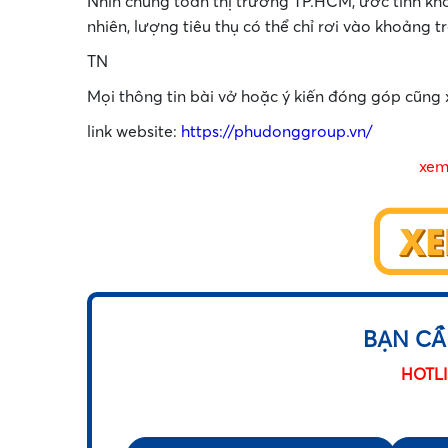
Nhìn chung toàn thị trường TP.HCM, ước tính k
nhiên, lượng tiêu thụ có thể chỉ rơi vào khoảng 
TN
•
Mọi thông tin bài vở hoặc ý kiến đóng góp cũng x
link website:
https://phudonggroup.vn/
xem
•
BẠN CẦ
HOTLI
•
•
•
Họ & tên
*
Số điện