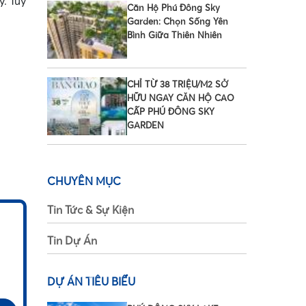
. Tuy
Căn Hộ Phú Đông Sky
Garden: Chọn Sống Yên
Bình Giữa Thiên Nhiên
CHỈ TỪ 38 TRIỆU/M2 SỞ
HỮU NGAY CĂN HỘ CAO
CẤP PHÚ ĐÔNG SKY
GARDEN
CHUYÊN MỤC
Tin Tức & Sự Kiện
Tin Dự Án
•
DỰ ÁN TIÊU BIỂU