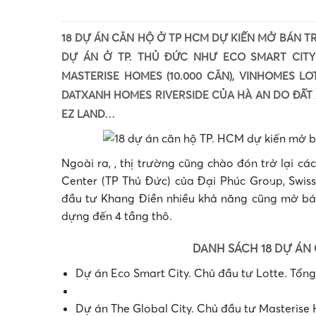
18 DỰ ÁN CĂN HỘ Ở TP HCM DỰ KIẾN MỞ BÁN T
DỰ ÁN Ở TP. THỦ ĐỨC NHƯ ECO SMART CITY 
MASTERISE HOMES (10.000 CĂN), VINHOMES L
DATXANH HOMES RIVERSIDE CỦA HÀ AN DO ĐẤT 
EZ LAND…
•
Ngoài ra, , thị trường cũng chào đón trở lại c
Center (TP Thủ Đức) của Đại Phúc Group, Swis
•
đầu tư Khang Điền nhiều khả năng cũng mở bán 
dựng đến 4 tầng thô.
DANH SÁCH 18 DỰ ÁN 
Dự án Eco Smart City. Chủ đầu tư Lotte. Tổng
Dự án The Global City. Chủ đầu tư Masterise