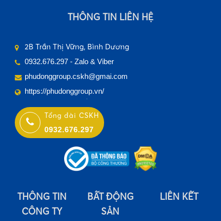
•
THÔNG TIN LIÊN HỆ
2B Trần Thị Vững, Bình Dương
0932.676.297 - Zalo & Viber
phudonggroup.cskh@gmai.com
https://phudonggroup.vn/
•
Tổng đài CSKH
0932.676.297
THÔNG TIN
BẤT ĐỘNG
LIÊN KẾT
CÔNG TY
SẢN
•