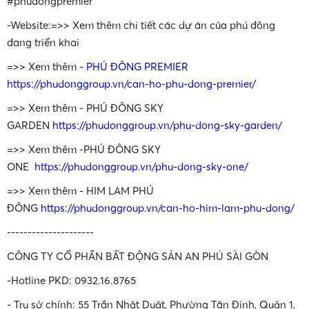
#phudongpremier
-Website:=>> Xem thêm chi tiết các dự án của phú đông
đang triển khai
=>> Xem thêm
- PHÚ ĐÔNG PREMIER
•
https://phudonggroup.vn/can-ho-phu-dong-premier/
=>> Xem thêm - PHÚ ĐÔNG SKY
GARDEN
https://phudonggroup.vn/phu-dong-sky-garden/
=>> Xem thêm -PHÚ ĐÔNG SKY
ONE
https://phudonggroup.vn/phu-dong-sky-one/
=>> Xem thêm - HIM LAM PHÚ
ĐÔNG
https://phudonggroup.vn/can-ho-him-lam-phu-dong/
•
---------------------
CÔNG TY CỔ PHẦN BẤT ĐỘNG SẢN AN PHÚ SÀI GÒN
-Hotline PKD: 0932.16.8765
- Trụ sở chính: 55 Trần Nhật Duật, Phường Tân Định, Quận 1,