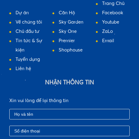
Trang Chủ
Dự án
Căn Hộ
Facebook
Về chúng tôi
Sky Garden
Youtube
Chủ đầu tư
Sky One
ZaLo
Tin tức & Sự
Premier
Email
•
kiện
Shophouse
Tuyển dụng
Liên hệ
•
NHẬN THÔNG TIN
•
Xin vui lòng để lại thông tin