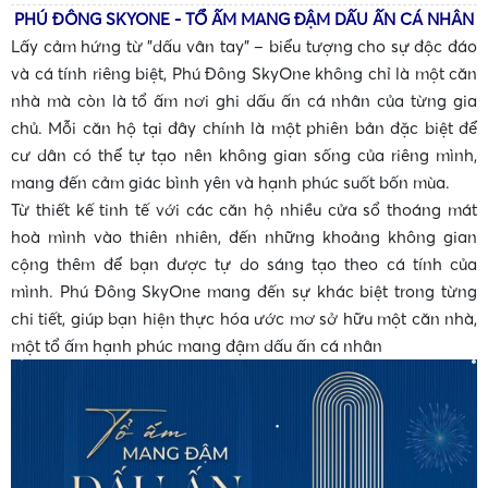
PHÚ ĐÔNG SKYONE - TỔ ẤM MANG ĐẬM DẤU ẤN CÁ NHÂN
•
Lấy cảm hứng từ "dấu vân tay" – biểu tượng cho sự độc đáo
và cá tính riêng biệt, Phú Đông SkyOne không chỉ là một căn
nhà mà còn là tổ ấm nơi ghi dấu ấn cá nhân của từng gia
chủ. Mỗi căn hộ tại đây chính là một phiên bản đặc biệt để
cư dân có thể tự tạo nên không gian sống của riêng mình,
mang đến cảm giác bình yên và hạnh phúc suốt bốn mùa.
Từ thiết kế tinh tế với các căn hộ nhiều cửa sổ thoáng mát
hoà mình vào thiên nhiên, đến
những khoảng không gian
cộng thêm để bạn được tự do sáng tạo theo cá tính của
mình. Phú Đông SkyOne mang đến sự khác biệt trong từng
chi tiết, giúp bạn hiện thực hóa ước mơ sở hữu một căn nhà,
một tổ ấm hạnh phúc mang đậm dấu ấn cá nhân
•
•
•
•