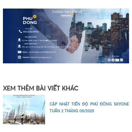
•
•
XEM THÊM BÀI VIẾT KHÁC
CẬP NHẬT TIẾN ĐỘ PHÚ ĐÔNG SKYONE
TUẦN 2 THÁNG 09/2025