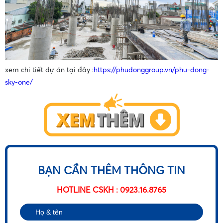
xem chi tiết dự án tại đây :
https://phudonggroup.vn/phu-dong-
•
sky-one/
•
BẠN CẦN THÊM THÔNG TIN
HOTLINE CSKH : 0923.16.8765