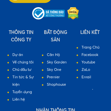
•
•
THÔNG TIN
BẤT ĐỘNG
LIÊN KẾT
CÔNG TY
SẢN
Trang Chủ
Dự án
Căn Hộ
Facebook
Về chúng tôi
Sky Garden
Youtube
Chủ đầu tư
Sky One
ZaLo
Tin tức & Sự
Premier
Email
kiện
Shophouse
Tuyển dụng
Liên hệ
•
NHẬN THÔNG TIN