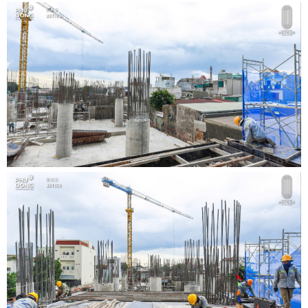
•
•
•
•