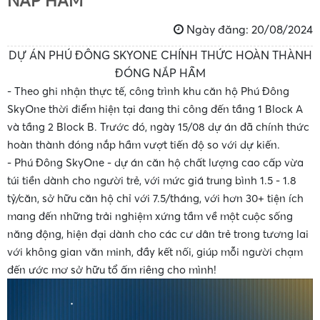
NẮP HẦM
•
•
Ngày đăng: 20/08/2024
DỰ ÁN PHÚ ĐÔNG SKYONE CHÍNH THỨC HOÀN THÀNH
ĐÓNG NẮP HẦM
- Theo ghi nhận thực tế, công trình khu căn hộ Phú Đông
SkyOne thời điểm hiện tại đang thi công đến tầng 1 Block A
và tầng 2 Block B. Trước đó, ngày 15/08 dự án đã chính thức
hoàn thành đóng nắp hầm vượt tiến độ so với dự kiến.
- Phú Đông SkyOne - dự án căn hộ chất lượng cao cấp vừa
•
túi tiền dành cho người trẻ, với mức giá trung bình 1.5 - 1.8
tỷ/căn, sở hữu căn hộ chỉ với 7.5/tháng, với hơn 30+ tiện ích
mang đến những trải
nghiệm xứng tầm về một cuộc sống
năng động, hiện đại dành cho các cư dân trẻ trong tương lai
với không gian văn minh, đầy kết nối, giúp mỗi người chạm
đến ước mơ sở hữu tổ ấm riêng cho mình!
•