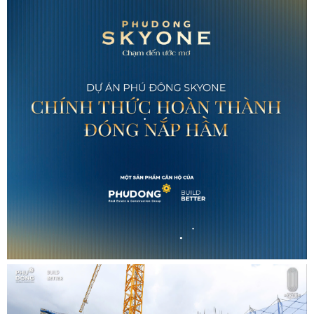
•
•
•
•