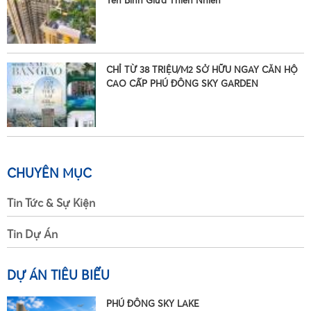
Yên Bình Giữa Thiên Nhiên
CHỈ TỪ 38 TRIỆU/M2 SỞ HỮU NGAY CĂN HỘ
CAO CẤP PHÚ ĐÔNG SKY GARDEN
CHUYÊN MỤC
Tin Tức & Sự Kiện
Tin Dự Án
DỰ ÁN TIÊU BIỂU
PHÚ ĐÔNG SKY LAKE
•