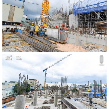
•
•
•
•