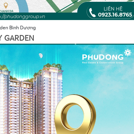
arden Bình Dương
•
Y GARDEN
•
•