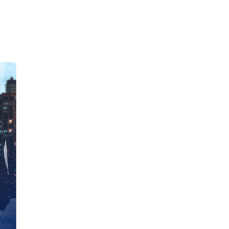
•
•
•
•
•