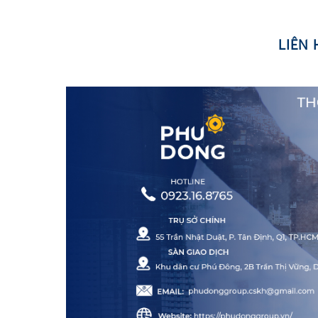
•
LIÊN