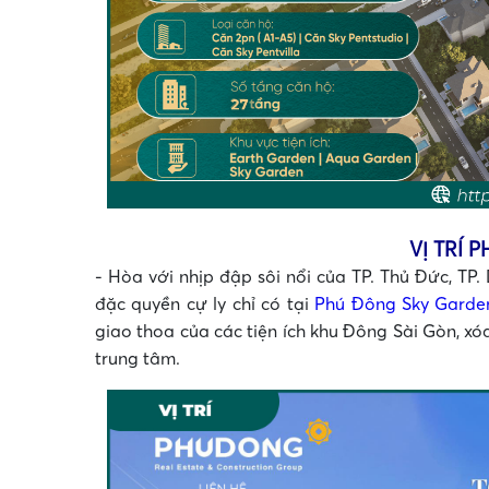
VỊ TRÍ 
- Hòa với nhịp đập sôi nổi của TP. Thủ Đức, TP
đặc quyền cự ly chỉ có tại
Phú Đông Sky Garde
giao thoa của các tiện ích khu Đông Sài Gòn, x
trung tâm.