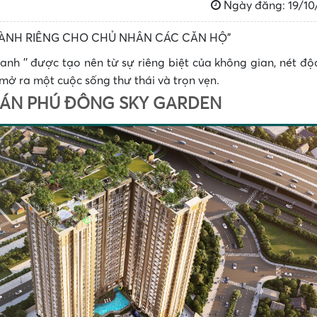
Ngày đăng: 19/10
DÀNH RIÊNG CHO CHỦ NHÂN CÁC CĂN HỘ”
nh '' được tạo nên từ sự riêng biệt của không gian, nét độ
n mở ra một cuộc sống thư thái và trọn vẹn.
ÁN PHÚ ĐÔNG SKY GARDEN
•