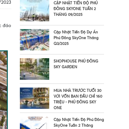
/2023
CẬP NHẬT TIẾN ĐỘ PHÚ
ĐÔNG SKYONE TUẦN 2
THÁNG 09/2025
c đáo
Cập Nhật Tiến Độ Dự Án
Phú Đông SkyOne Tháng
Q3/2025
SHOPHOUSE PHÚ ĐÔNG
SKY GARDEN
MUA NHÀ TRƯỚC TUỔI 30
VỚI VỐN BAN ĐẦU CHỈ 160
TRIỆU - PHÚ ĐÔNG SKY
ONE
Cập Nhật Tiến Độ Phú Đông
SkyOne Tuần 2 Tháng