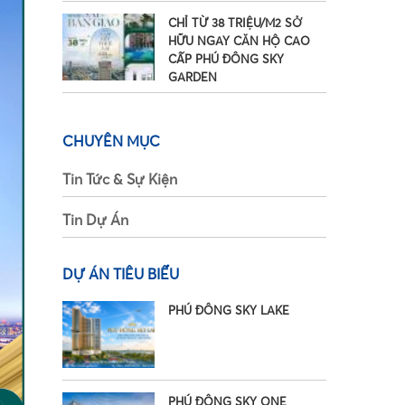
CHỈ TỪ 38 TRIỆU/M2 SỞ
HỮU NGAY CĂN HỘ CAO
CẤP PHÚ ĐÔNG SKY
GARDEN
CHUYÊN MỤC
Tin Tức & Sự Kiện
Tin Dự Án
DỰ ÁN TIÊU BIỂU
PHÚ ĐÔNG SKY LAKE
•
PHÚ ĐÔNG SKY ONE