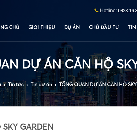
Hotline:
0923.16.
ANG CHỦ
GIỚI THIỆU
DỰ ÁN
CHỦ ĐẦU TƯ
TIN
•
AN DỰ ÁN CĂN HỘ SK
ủ
›
Tin tức
›
Tin dự án
›
TỔNG QUAN DỰ ÁN CĂN HỘ SK
 SKY GARDEN