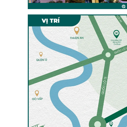
•
•
•
•