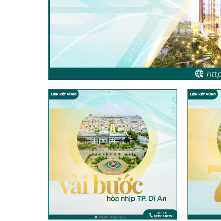
•
•
•
•
•
•