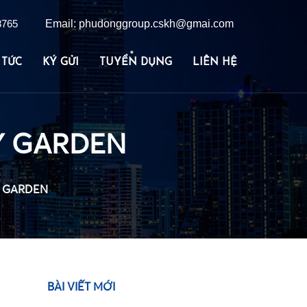
8765
Email: phudonggroup.cskh@gmai.com
•
 TỨC
KÝ GỬI
TUYỂN DỤNG
LIÊN HỆ
•
Y GARDEN
Y GARDEN
BÀI VIẾT MỚI