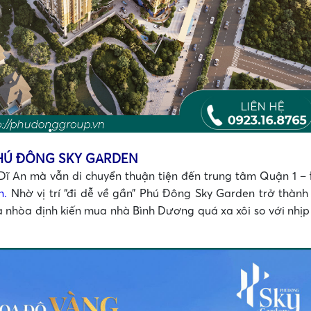
PHÚ ĐÔNG SKY GARDEN
. Dĩ An mà vẫn di chuyển thuận tiện đến trung tâm Quận 1 – 
n.
Nhờ vị trí “đi dễ về gần” Phú Đông Sky Garden trở thành
óa nhòa định kiến mua nhà Bình Dương quá xa xôi so với nhịp
•